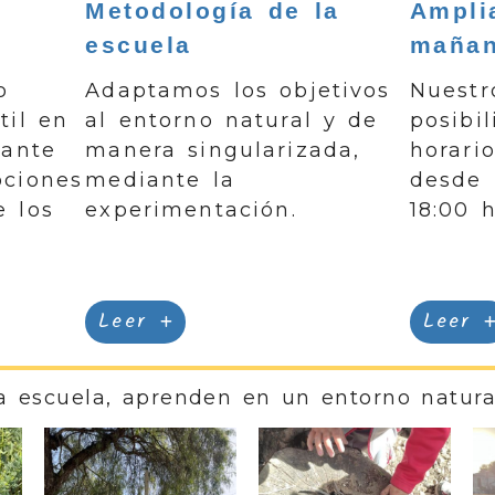
Metodología de la
Ampli
escuela
mañan
o
Adaptamos los objetivos
Nuestr
til en
al entorno natural y de
posibi
tante
manera singularizada,
horari
ociones
mediante la
desde 
e los
experimentación.
18:00 h
Leer
Leer
a escuela, aprenden en un entorno natura