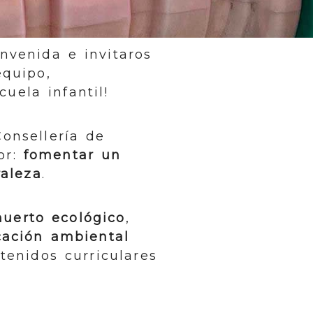
nvenida e invitaros
equipo,
cuela infantil!
onsellería de
or:
fomentar un
raleza
.
huerto ecológico
,
ación ambiental
tenidos curriculares