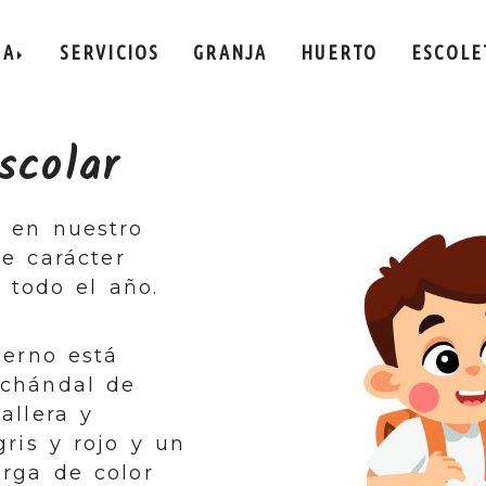
LA
SERVICIOS
GRANJA
HUERTO
ESCOLE
scolar
e en nuestro
de carácter
 todo el año.
ierno está
chándal de
allera y
gris y rojo y un
rga de color