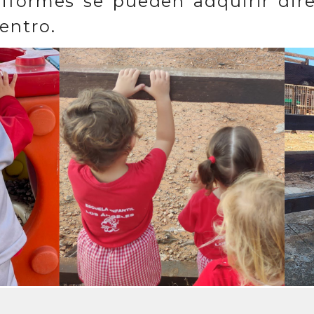
iformes se pueden adquirir dir
entro.